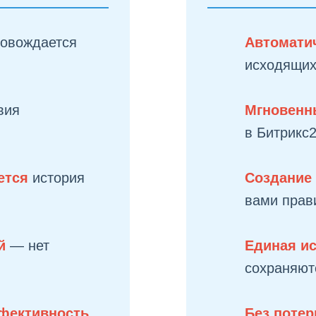
ровождается
Автомати
и
исходящих
вия
Мгновенн
в Битрикс
яется
история
Создание
вами прав
ой
— нет
Единая и
сохраняютс
фективность
Без поте