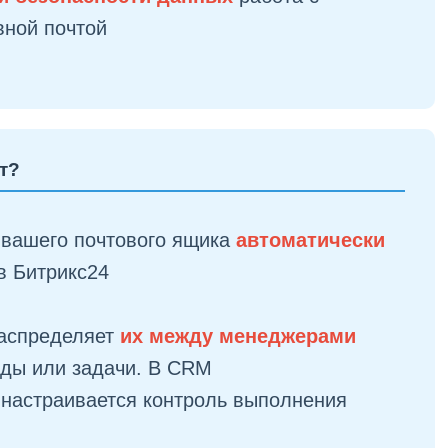
вной почтой
т?
 вашего почтового ящика
автоматически
в Битрикс24
аспределяет
их между менеджерами
иды или задачи. В CRM
 настраивается контроль выполнения