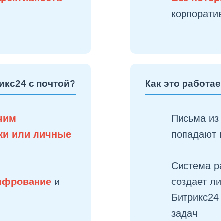
в
корпорати
икс24 с почтой?
Как это работае
чим
Письма из
ки или личные
попадают 
Система р
шифрование
и
создает л
Битрикс24
задач