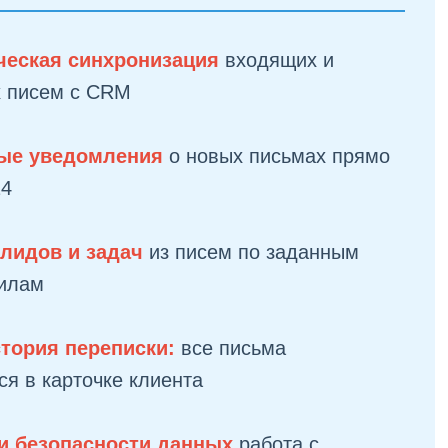
ческая синхронизация
входящих и
 писем с CRM
ые уведомления
о новых письмах прямо
24
 лидов и задач
из писем по заданным
илам
стория переписки:
все письма
я в карточке клиента
ри безопасности данных
работа с