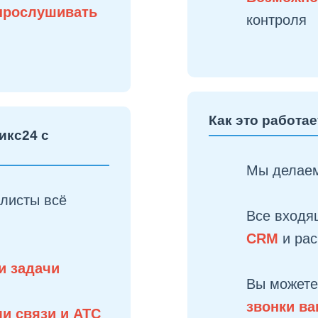
прослушивать
контроля
Как это работае
икс24 с
Мы делае
алисты всё
Все входя
CRM
и ра
и задачи
Вы можете
звонки в
и связи и АТС