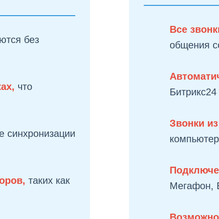
Все звонк
ются без
общения с
Автомати
ках,
что
Битрикс24
Звонки и
ие синхронизации
компьютер
Подключе
оров,
таких как
Мегафон, 
Возможно