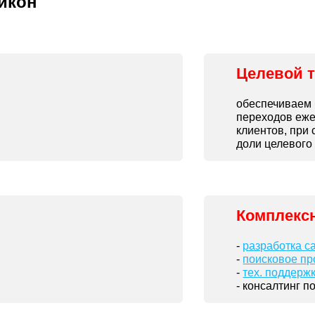
Айкон
Целевой 
обеспечиваем 
переходов еже
клиентов, при
доли целевого
Комплексн
-
разработка с
-
поисковое п
-
тех. поддерж
- консалтинг п