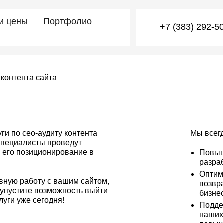
 и цены
Портфолио
+7 (383) 292-5
контента сайта
и по сео-аудиту контента
Мы всег
специалисты проведут
 его позиционирование в
Повыш
разра
Оптим
вную работу с вашим сайтом,
возвр
 упустите возможность выйти
бизне
уги уже сегодня!
Подде
наших