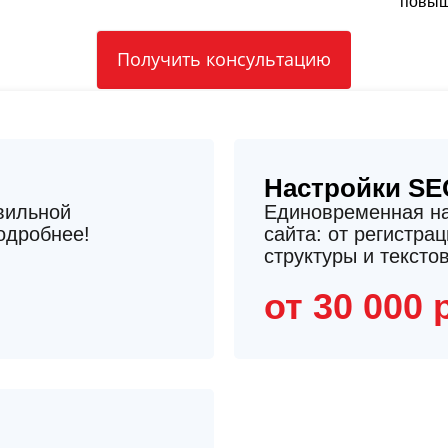
повыш
Получить консультацию
Настройки SE
вильной
Единовременная на
одробнее!
сайта: от регистра
структуры и тексто
от 30 000 