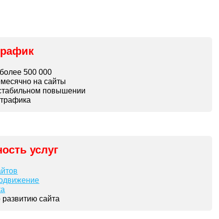
трафик
более 500 000
месячно на сайты
 стабильном повышении
 трафика
ость услуг
айтов
родвижение
ка
о развитию сайта