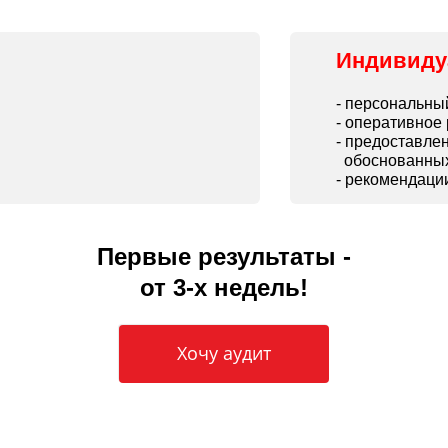
Индивиду
- персональн
- оперативное
- предоставле
обоснованных
- рекомендаци
Первые результаты -
от 3-х недель!
Хочу аудит