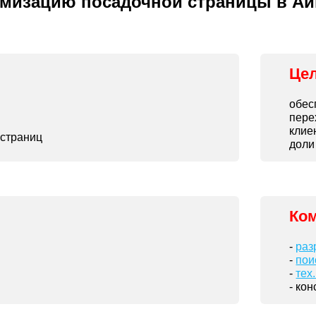
имизацию посадочной страницы в Ай
Це
обес
пере
клие
 страниц
доли
Ком
-
раз
-
пои
-
тех
- ко