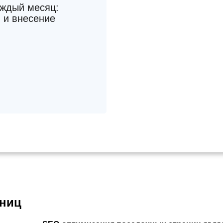
аждый месяц:
 и внесение
аниц