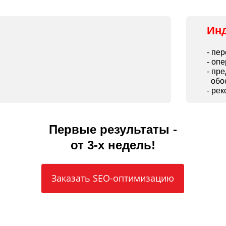
Ин
- пе
- оп
- пр
обос
- ре
Первые результаты -
от 3-х недель!
Заказать SEO-оптимизацию