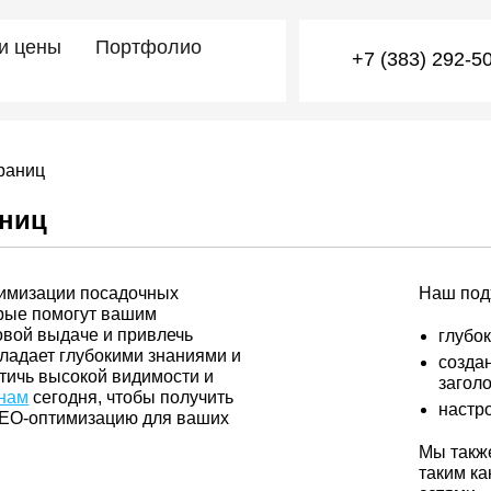
 и цены
Портфолио
+7 (383) 292-5
раниц
аниц
тимизации посадочных
Наш под
орые помогут вашим
овой выдаче и привлечь
глубо
ладает глубокими знаниями и
созда
тичь высокой видимости и
загол
 нам
сегодня, чтобы получить
настр
SEO-оптимизацию для ваших
Мы такж
таким к