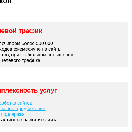
кон
левой трафик
печиваем более 500 000
ходов ежемесячно на сайты
нтов, при стабильном повышении
 целевого трафика
плексность услуг
работка сайтов
сковое продвижение
. поддержка
нсалтинг по развитию сайта