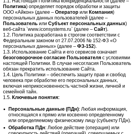
1.1. Настоящая Политика конфиденциальности (далее –
Политика
) определяет порядок обработки и защиты
ООО «Айкон» (далее –
Оператор
или
Компания
)
персональных данных пользователей (далее –
Пользователь
или
Субъект персональных данных
)
веб-сайта `www.iconsystems.ru` (далее –
Сайт
).
1.2. Политика разработана в строгом соответствии с
Федеральным законом от 27.07.2006 № 152-ФЗ «О
персональных данных» (далее –
ФЗ-152
).
1.3. Использование Сайта и его сервисов означает
безоговорочное согласие Пользователя
с условиями
настоящей Политики. В случае несогласия Пользователь
обязан прекратить использование Сайта.
1.4. Цель Политики – обеспечить защиту прав и свобод
человека при обработке его персональных данных,
включая неприкосновенность частной жизни, личной и
семейной тайн.
1.5.
Ключевые понятия:
Персональные данные (ПДн)
: Любая информация,
относящаяся к прямо или косвенно определенному
или определяемому физическому лицу (субъекту ПДн).
Обработка ПДн
: Любое действие (операция) или
совокупность действий (операций), совершаемых с