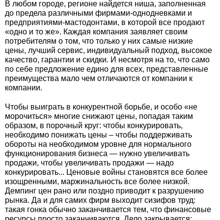
В любом городе, регионе найдется ниша, заполненная
до предела различными фирмами-однодневками и
предприятиями-мастодонтами, в которой все продают
«одно и то же». Каждая компания заявляет своим
потребителям о том, что только у них самые низкие
цены, лучший сервис, индивидуальный подход, высокое
качество, гарантии и скидки. И несмотря на то, что само
по себе предложение едино для всех, представленные
преимущества мало чем отличаются от компании к
компании.
Чтобы выиграть в конкурентной борьбе, и особо «не
морочиться» многие снижают цены, попадая таким
образом, в порочный круг: чтобы конкурировать,
необходимо понижать цены – чтобы поддерживать
обороты на необходимом уровне для нормального
функционирования бизнеса — нужно увеличивать
продажи, чтобы увеличивать продажи — надо
конкурировать... Ценовые войны становятся все более
изощренными, маржинальность все более низкой.
Демпинг цен рано или поздно приводит к разрушению
рынка. Да и для самих фирм выходит сизифов труд:
такая гонка обычно заканчивается тем, что финансовые
ресурсы просто заканчиваются. Дело закрывается: