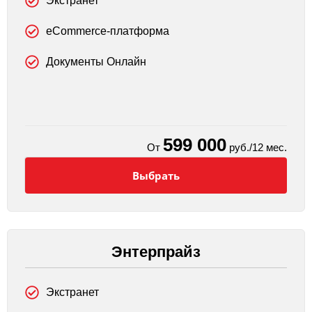
Экстранет
eCommerce-платформа
Документы Онлайн
599 000
От
руб./12 мес.
Выбрать
Энтерпрайз
Экстранет