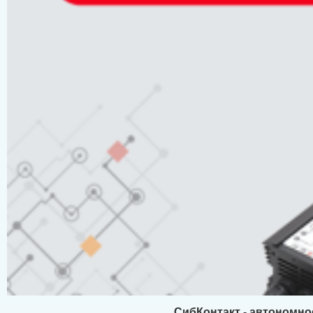
СибКонтакт - автономно