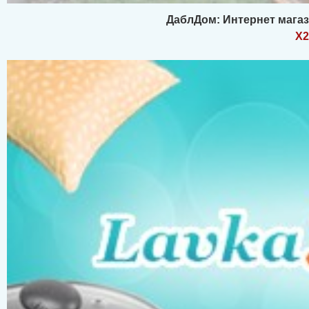
ДаблДом: Интернет магаз
X