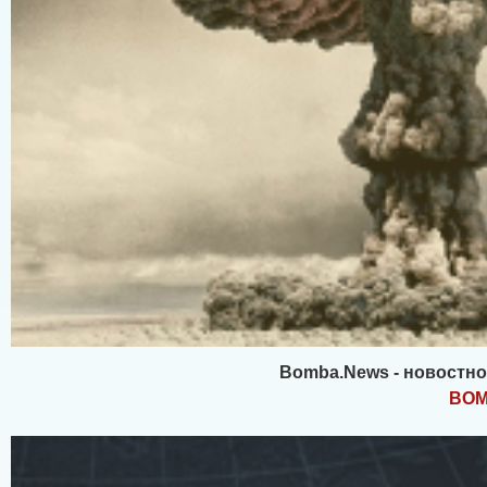
Bomba.News - новостно
BOM