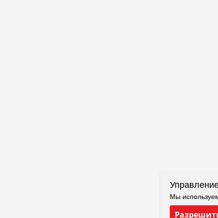
Управление
Мы используем
Разрешить