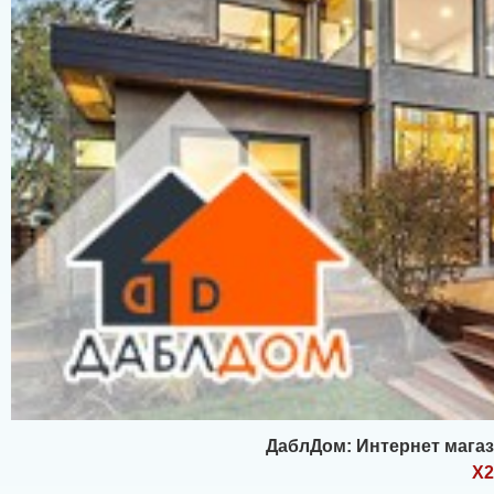
ДаблДом: Интернет магаз
X