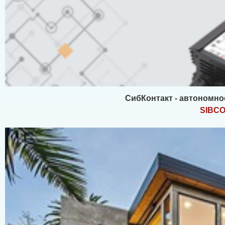
СибКонтакт - автономно
SIBC