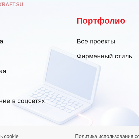
KRAFT.SU
Портфолио
а
Все проекты
Фирменный стиль
ая
4
ие в соцсетях
ь cookie
Политика использования co