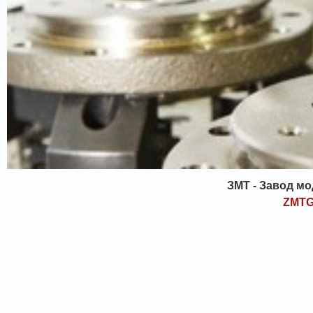
ЗМТ - Завод м
ZMT