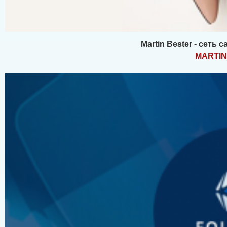
Martin Bester - сеть
MARTI