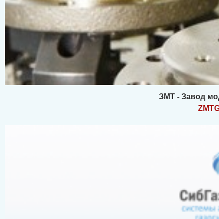
ЗМТ - Завод м
ZMT