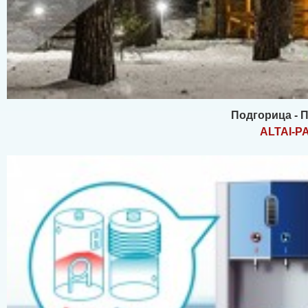
Подгорица - 
ALTAI-P