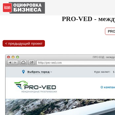
PRO-VED - межд
PRO
< предыдущий проект