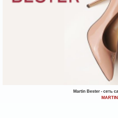
Martin Bester - сеть
MARTI