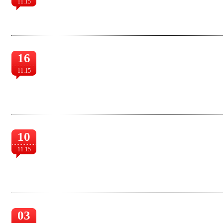
11.15
16
11.15
10
11.15
03