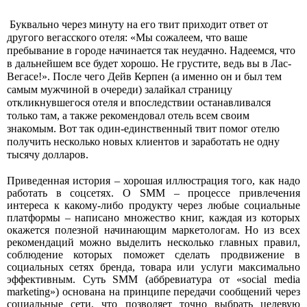
Буквально через минуту на его твит приходит от
вет от
другого вегасского отеля: «Мы сожалеем, что ваше
пребывание в городе начинается так неудачно. Надеемся, что
в дальнейшем все будет хорошо. Не грустите, ведь вы в Лас-
Вегасе!». После чего Дейв Керпен (а именно он и был тем
самым мужчиной в очереди) залайкал страницу
откликнувшегося отеля и впоследствии останавливался
только там, а также рекомендовал отель всем своим
знакомым. Вот так один-единственный твит помог отелю
получить несколько новых клиентов и заработать не одну
тысячу долларов.
Приведенная история – хорошая иллюстрация того, как надо
работать в соцсетях. О SMM – процессе привлечения
интереса к какому-либо продукту через любые социальные
платформы – написано множество книг, каждая из которых
окажется полезной начинающим маркетологам. Но из всех
рекомендаций можно выделить несколько главных правил,
соблюдение которых поможет сделать продвижение в
социальных сетях бренда, товара или услуги максимально
эффективным. Суть SMM (аббревиатура от «
s
ocial media
marketing») основана на принципе передачи сообщений через
социальные сети, что позволяет точно выбрать целевую