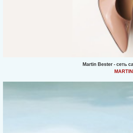
Martin Bester - сеть
MARTI