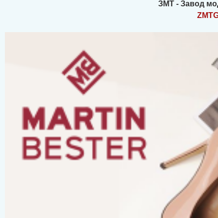
ЗМТ - Завод м
ZMT