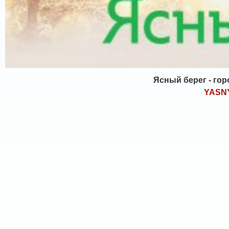
Ясный берег - го
YASN