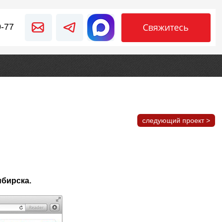
Свяжитесь
0-77
следующий проект >
ибирска.