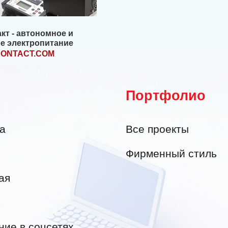
кт - автономное и
е электропитание
CONTACT.COM
Портфолио
а
Все проекты
Фирменный стиль
ая
4
ие в соцсетях